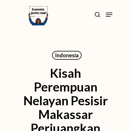
Skip
>
Menu
to
search
Close
main
Menu
content
Indonesia
Kisah
Perempuan
Nelayan Pesisir
Makassar
Perjuangkan