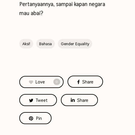
Pertanyaannya, sampai kapan negara
mau abai?
Aksi!
Bahasa
Gender Equality
Love
Share
0
Tweet
Share
Pin