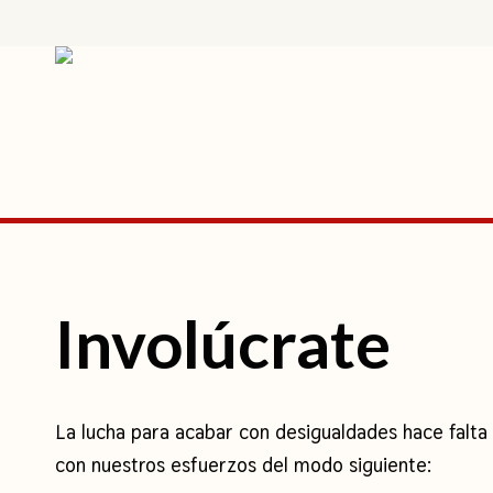
Skip
>
to
main
content
Hit enter to search or ESC to close
Involúcrate
La lucha para acabar con desigualdades hace falt
con nuestros esfuerzos del modo siguiente: