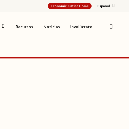
Economic Justice Home
Español
search
Recursos
Noticias
Involúcrate