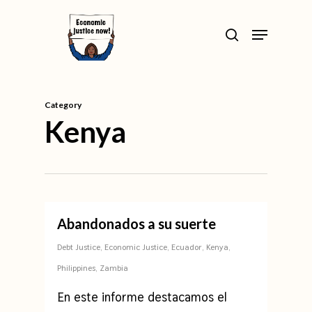
Skip
>
Menu
to
search
Close
main
Menu
content
Category
Kenya
Abandonados a su suerte
Debt Justice
,
Economic Justice
,
Ecuador
,
Kenya
,
Philippines
,
Zambia
En este informe destacamos el