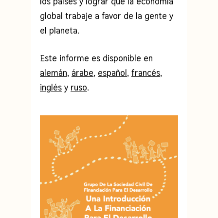
los países y lograr que la economía
global trabaje a favor de la gente y
el planeta.
Este informe es disponible en
alemán
,
árabe
,
español
,
francés
,
inglés
y
ruso
.